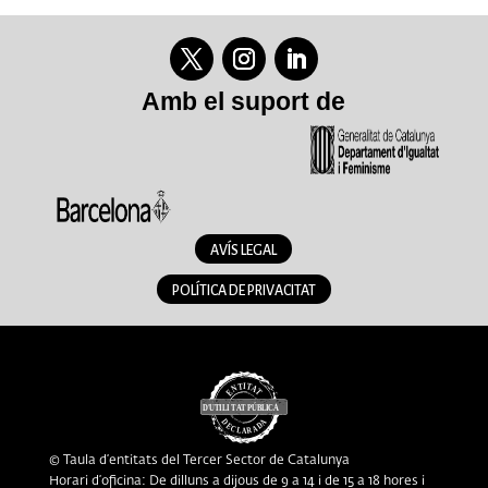
Amb el suport de
AVÍS LEGAL
POLÍTICA DE PRIVACITAT
© Taula d’entitats del Tercer Sector de Catalunya
Horari d’oficina: De dilluns a dijous de 9 a 14 i de 15 a 18 hores i