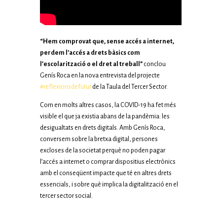
“Hem comprovat que, sense accés a internet,
perdem l’accés a drets bàsics com
l’escolarització o el dret al treball”
conclou
Genís Roca en la nova entrevista del projecte
#reflexionsdefutur
de la Taula del Tercer Sector.
Com en molts altres casos, la COVID-19 ha fet més
visible el que ja existia abans de la pandèmia: les
desigualtats en drets digitals. Amb Genís Roca,
conversem sobre la bretxa digital, persones
excloses de la societat perquè no poden pagar
l’accés a internet o comprar dispositius electrònics
amb el conseqüent impacte que té en altres drets
essencials, i sobre què implica la digitalització en el
tercer sector social.